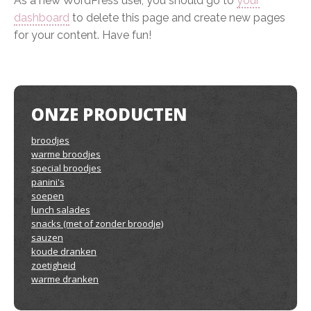
As a new WordPress user, you should go to
your
dashboard
to delete this page and create new pages
for your content. Have fun!
ONZE PRODUCTEN
broodjes
warme broodjes
special broodjes
panini's
soepen
lunch salades
snacks (met of zonder broodje)
sauzen
koude dranken
zoetigheid
warme dranken