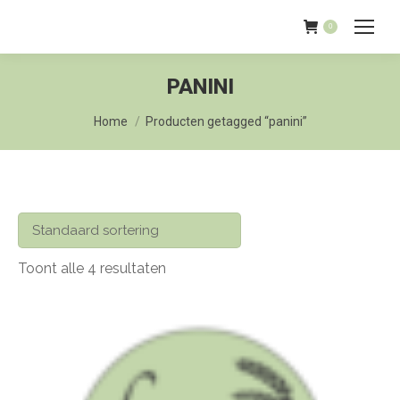
0
PANINI
Je bent hier:
Home
Producten getagged “panini”
Toont alle 4 resultaten