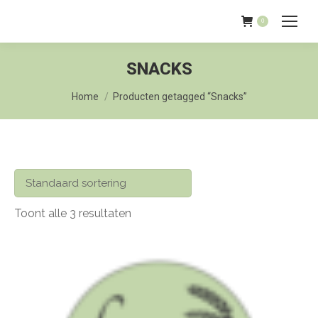
0
SNACKS
Je bent hier:
Home
Producten getagged “Snacks”
Toont alle 3 resultaten