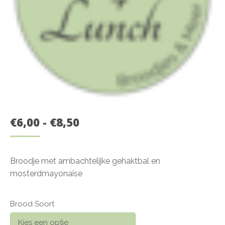
PRIJSKLASSE:
€
6,00
-
€
8,50
€6,00
TOT
Broodje met ambachtelijke gehaktbal en
€8,50
mosterdmayonaise
Brood Soort