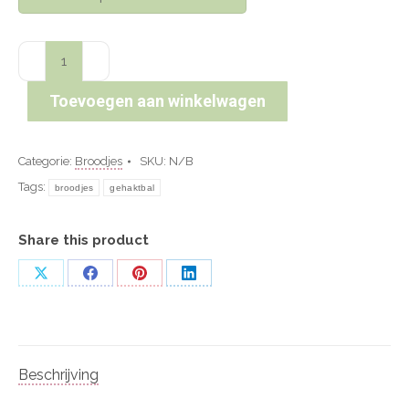
Broodje
gehaktbal
aantal
Toevoegen aan winkelwagen
Categorie:
Broodjes
SKU:
N/B
Tags:
broodjes
gehaktbal
Share this product
Deel
Deel
Deel
Deel
op
op
op
op
X
Facebook
Pinterest
LinkedIn
Beschrijving