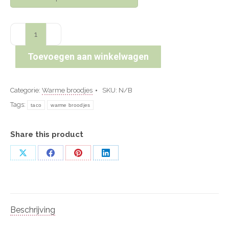
Broodje
rundertaco
aantal
Toevoegen aan winkelwagen
Categorie:
Warme broodjes
SKU:
N/B
Tags:
taco
warme broodjes
Share this product
Deel
Deel
Deel
Deel
op
op
op
op
X
Facebook
Pinterest
LinkedIn
Beschrijving