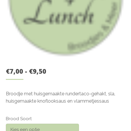
PRIJSKLASSE:
€
7,00
-
€
9,50
€7,00
TOT
Broodje met huisgemaakte rundertaco-gehakt, sla,
€9,50
huisgemaakte knoflooksaus en vlammetjessaus
Brood Soort