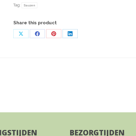
Tag:
Sauzen
Share this product
Deel
Deel
Deel
Deel
op
op
op
op
X
Facebook
Pinterest
LinkedIn
GSTIJDEN
BEZORGTIJDEN