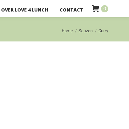
0
OVER LOVE 4 LUNCH
CONTACT
Je bent hier:
Home
Sauzen
Curry