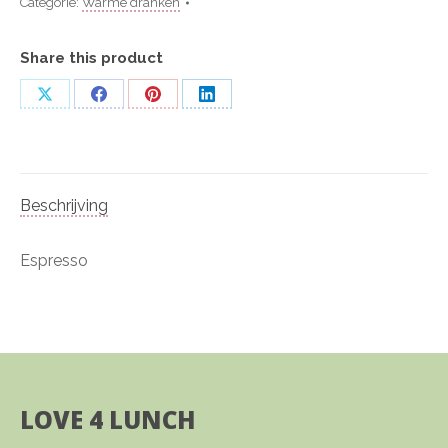
Categorie:
Warme dranken
Share this product
Deel
Deel
Deel
Deel
op
op
op
op
X
Facebook
Pinterest
LinkedIn
Beschrijving
Espresso
LOVE 4 LUNCH