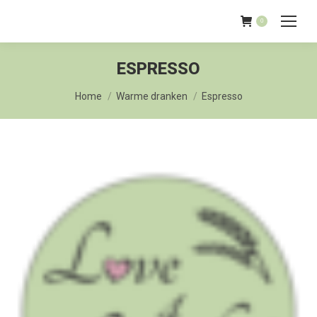
0
ESPRESSO
Je bent hier:
Home
Warme dranken
Espresso