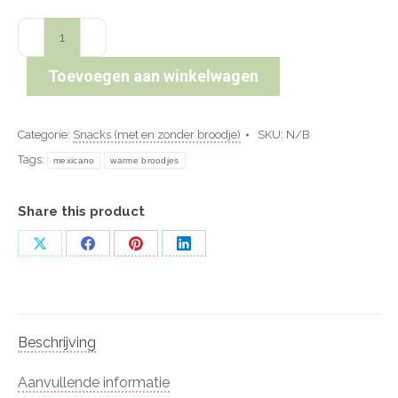
Broodje
mexicano
aantal
Toevoegen aan winkelwagen
Categorie:
Snacks (met en zonder broodje)
SKU:
N/B
Tags:
mexicano
warme broodjes
Share this product
Deel
Deel
Deel
Deel
op
op
op
op
X
Facebook
Pinterest
LinkedIn
Beschrijving
Aanvullende informatie