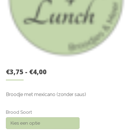
PRIJSKLASSE:
€
3,75
-
€
4,00
€3,75
TOT
Broodje met mexicano (zonder saus)
€4,00
Brood Soort